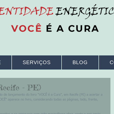
E
SERVIÇOS
BLOG
C
ecife - PE)
to de lançamento do livro "VOCÊ é a Cura", em Recife (PE) a acertar a 
CÊ" aparece no livro, considerando todas as páginas, lado, frente, 