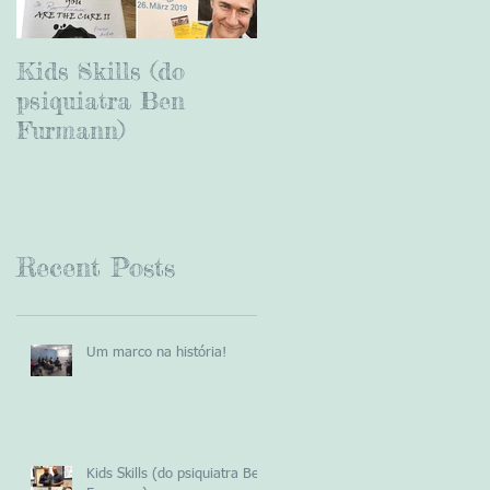
Kids Skills (do
Viagem à Noruega e
psiquiatra Ben
lançamento do livro
Furmann)
"You are the Cure II"
Recent Posts
Um marco na história!
Kids Skills (do psiquiatra Ben