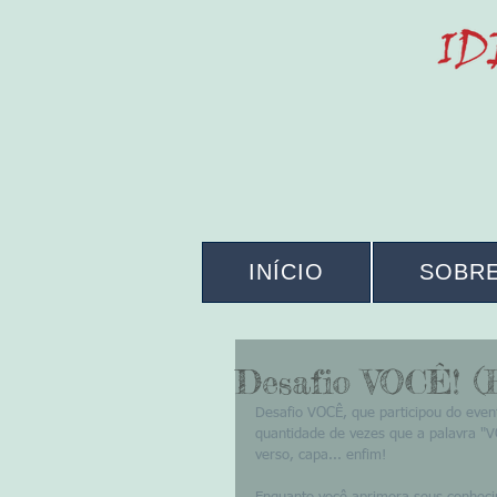
INÍCIO
SOBR
Desafio VOCÊ! (R
Desafio VOCÊ, que participou do even
quantidade de vezes que a palavra "VO
verso, capa... enfim! 