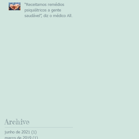
“Receitamos remédios
psiquiátricos a gente
saudável”, diz o médico Allen
Frances
Archive
junho de 2021
(1)
1 post
março de 2019
(1)
1 post