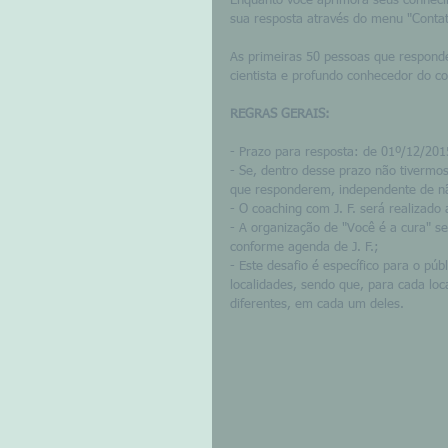
Enquanto você aprimora seus conhecim
sua resposta através do menu "Contat
As primeiras 50 pessoas que respon
cientista e profundo conhecedor do c
REGRAS GERAIS:
- Prazo para resposta: de 01º/12/201
- Se, dentro desse prazo não tivermos
que responderem, independente de n
- O coaching com J. F. será realizado 
- A organização de "Você é a cura" se
conforme agenda de J. F.; 
- Este desafio é específico para o púb
localidades, sendo que, para cada loc
diferentes, em cada um deles. 