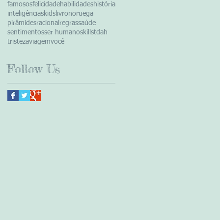
famosos
felicidade
habilidades
história
inteligências
kids
livro
noruega
pirâmides
racional
regras
saúde
sentimentos
ser humano
skills
tdah
tristeza
viagem
você
Follow Us