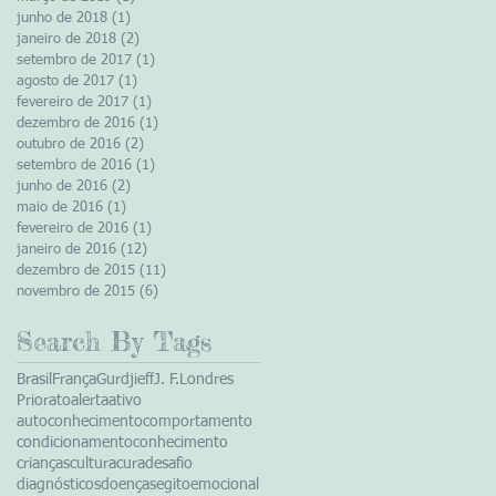
junho de 2018
(1)
1 post
janeiro de 2018
(2)
2 posts
setembro de 2017
(1)
1 post
agosto de 2017
(1)
1 post
fevereiro de 2017
(1)
1 post
dezembro de 2016
(1)
1 post
outubro de 2016
(2)
2 posts
setembro de 2016
(1)
1 post
junho de 2016
(2)
2 posts
maio de 2016
(1)
1 post
fevereiro de 2016
(1)
1 post
janeiro de 2016
(12)
12 posts
dezembro de 2015
(11)
11 posts
novembro de 2015
(6)
6 posts
Search By Tags
Brasil
França
Gurdjieff
J. F.
Londres
Priorato
alerta
ativo
autoconhecimento
comportamento
condicionamento
conhecimento
crianças
cultura
cura
desafio
diagnósticos
doenças
egito
emocional