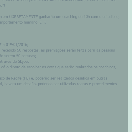
entos e se enriquece com esta maravilhosa obra, conte e nos envie 
o"! 
derem CORRETAMENTE ganharão um coaching de 10h com o estudioso, 
omportamento humano, J. F. 
5 a 01º/01/2016; 
 recebido 50 respostas, as premiações serão feitas para as pessoas 
ão serem 50 pessoas; 
através de Skype; 
 dá o direito de escolher as datas que serão realizados os coachings, 
lico de Recife (PE) e, poderão ser realizados desafios em outras 
al, haverá um desafio, podendo ser utilizadas regras e procedimentos 