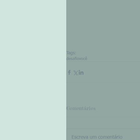
Tags:
desafio
você
Comentários
Escreva um comentário