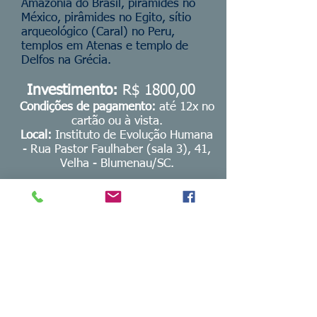
Amazônia do Brasil, pirâmides no
México, pirâmides no Egito, sítio
arqueológico (Caral) no Peru,
templos em Atenas e templo de
Delfos na Grécia.
Investimento:
R$ 1800,00
Condições de pagamento:
até 12x no
cartão ou à vista.
Local:
Instituto de Evolução Humana
- Rua Pastor Faulhaber (sala 3), 41,
Velha - Blumenau/SC.
VAGAS PRESENCIAIS LIMITADAS
(APENAS 12 VAGAS)
Inscreva-se aqui!
Caso precise tirar alguma dúvida,