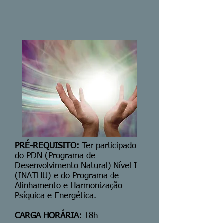
PRÉ-REQUISITO:
Ter participado
do PDN (Programa de
Desenvolvimento Natural) Nível I
(INATHU) e do Programa de
Alinhamento e Harmonização
Psíquica e Energética.
CARGA HORÁRIA:
18h