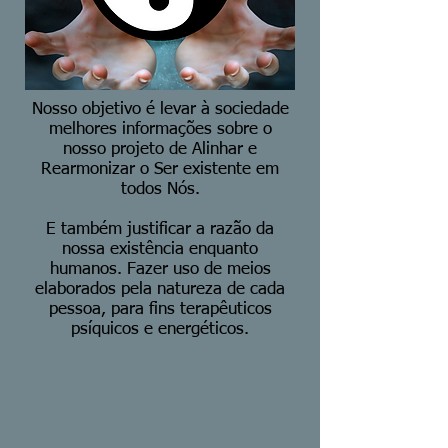
Nosso objetivo é levar à sociedade
melhores informações sobre o
nosso projeto de Alinhar e
Rearmonizar o Ser existente em
todos Nós.
E também justificar a razão da
nossa existência enquanto
humanos. Fazer uso de meios
elaborados pela natureza de cada
pessoa, para fins terapêuticos
psíquicos e energéticos.