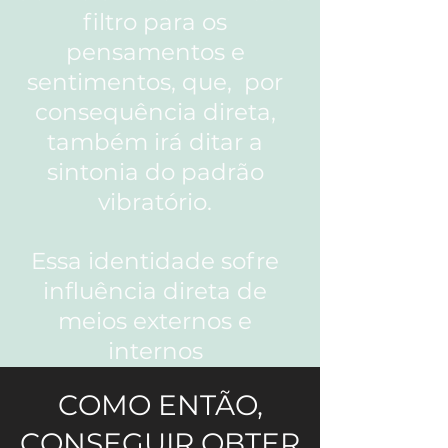
filtro para os
pensamentos e
sentimentos, que, por
consequência direta,
também irá ditar a
sintonia do padrão
vibratório.
Essa identidade sofre
influência direta de
meios externos e
internos
COMO ENTÃO,
CONSEGUIR OBTER