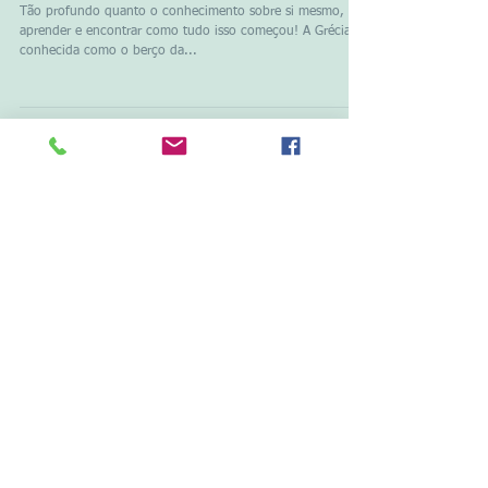
da democracia"
Tão profundo quanto o conhecimento sobre si mesmo, é
aprender e encontrar como tudo isso começou! A Grécia,
conhecida como o berço da...
Posts em destaque