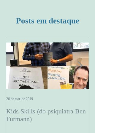
Posts em destaque
26 de mar. de 2019
13 de jun. de 2018
Kids Skills (do psiquiatra Ben
Viagem à Norue
Furmann)
lançamento do l
the Cure II"