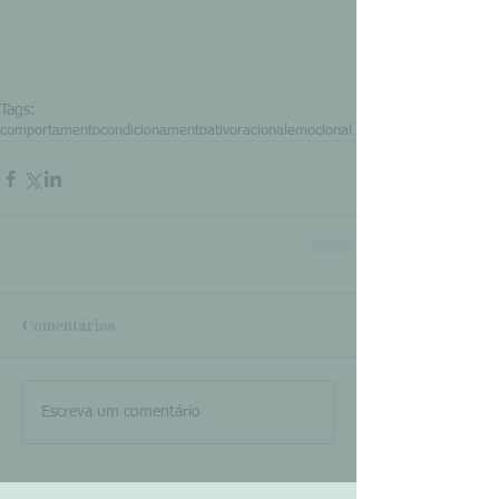
Tags:
comportamento
condicionamento
ativo
racional
emocional
Comentários
Escreva um comentário