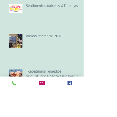
Sentimentos naturais X Doenças
Vamos relembrar 2016!
“Receitamos remédios
psiquiátricos a gente saudável”, diz
o médico Allen Frances
Archive
junho de 2021
(1)
1 post
março de 2019
(1)
1 post