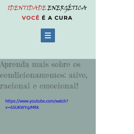
Aprenda mais sobre os
condicionamentos: ativo,
racional e emocional!
https://www.youtube.com/watch?
v=6SUKWYqzMRk