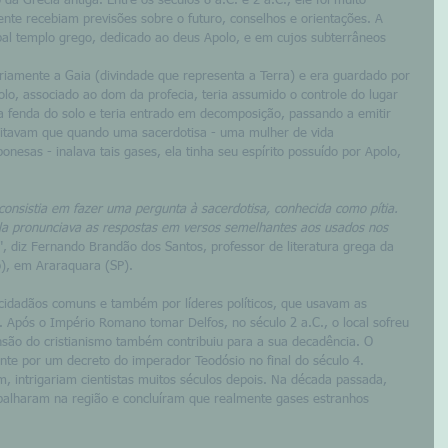
 da Grécia antiga. Entre os séculos 8 a.C. e 2 a.C., ele foi muito 
te recebiam previsões sobre o futuro, conselhos e orientações. A 
ipal templo grego, dedicado ao deus Apolo, e em cujos subterrâneos 
nariamente a Gaia (divindade que representa a Terra) e era guardado por 
polo, associado ao dom da profecia, teria assumido o controle do lugar 
 fenda do solo e teria entrado em decomposição, passando a emitir 
ditavam que quando uma sacerdotisa - uma mulher de vida 
onesas - inalava tais gases, ela tinha seu espírito possuído por Apolo, 
consistia em fazer uma pergunta à sacerdotisa, conhecida como pítia.
la pronunciava as respostas em versos semelhantes aos usados nos 
", diz Fernando Brandão dos Santos, professor de literatura grega da 
p), em Araraquara (SP). 
 cidadãos comuns e também por líderes políticos, que usavam as 
. Após o Império Romano tomar Delfos, no século 2 a.C., o local sofreu 
nsão do cristianismo também contribuiu para a sua decadência. O 
nte por um decreto do imperador Teodósio no final do século 4. 
, intrigariam cientistas muitos séculos depois. Na década passada, 
balharam na região e concluíram que realmente gases estranhos 