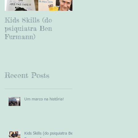
Kids Skills (do
Viagem à Noruega e
psiquiatra Ben
lançamento do livro
Furmann)
"You are the Cure II"
Recent Posts
Um marco na história!
Kids Skills (do psiquiatra Ben