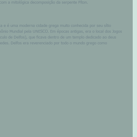
com a mitológica decomposição da serpente Píton.
cia e é uma moderna cidade grega muito conhecida por seu sítio 
imônio Mundial pela UNESCO. Em épocas antigas, era o local dos Jogos 
áculo de Delfos), que ficava dentro de um templo dedicado ao deus 
medes. Delfos era reverenciado por todo o mundo grego como 