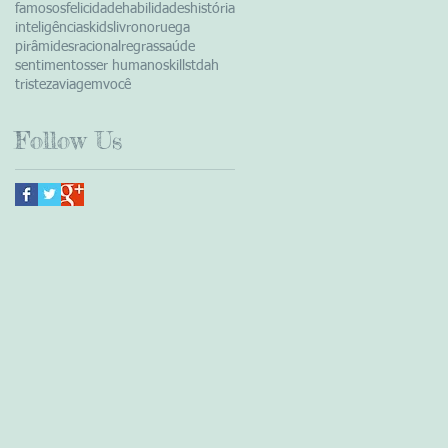
famosos
felicidade
habilidades
história
inteligências
kids
livro
noruega
pirâmides
racional
regras
saúde
sentimentos
ser humano
skills
tdah
tristeza
viagem
você
Follow Us