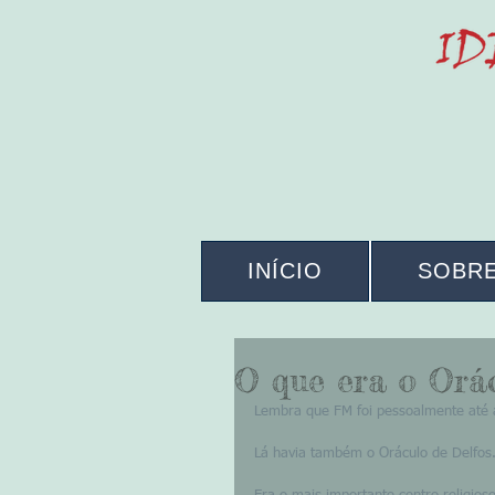
INÍCIO
SOBR
O que era o Orác
Lembra que FM foi pessoalmente até a
Lá havia também o Oráculo de Delfos.