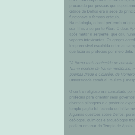
Era o mais importante centro religioso
procurado por pessoas que supostamen
cidade de Delfos era a sede do princ
funcionava o famoso oráculo. 
Na mitologia, o local pertencia origi
sua filha, a serpente Píton. O deus A
após matar a serpente, que caiu numa
vapores intoxicantes. Os gregos acre
irrepreensível escolhida entre as camp
que fazia as profecias por meio dela. 
"
A forma mais conhecida de consulta 
Numa espécie de transe mediúnico, e
poemas Ilíada e Odisséia, de Homero
Universidade Estadual Paulista (Unes
O centro religioso era consultado por
profecias para orientar seus governos
diversas pilhagens e a posterior expa
templo pagão foi fechado definitivame
Algumas questões sobre Delfos, porém
geólogos, químicos e arqueólogos tra
podiam emanar do Templo de Apolo.