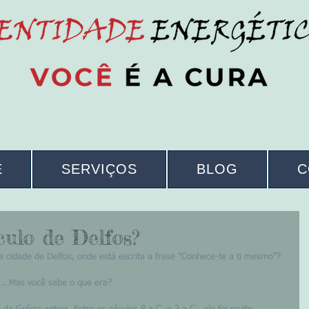
E
SERVIÇOS
BLOG
C
ulo de Delfos?
 cidade de Delfos, onde está escrita a frase "Conhece-te a ti mesmo"?
.. Mas você sabe o que era?