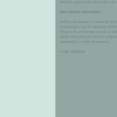
Mas tais vapores não têm nada a ver 
Mais algumas informações:
Delfos está situada no centro da Gré
arqueológico, que foi declarado Patr
Píticos e de um famoso oráculo (o or
Apolo, elaborado por Trofônio e Aga
oomphalos
, o centro do universo.
Fonte: Wikipédia