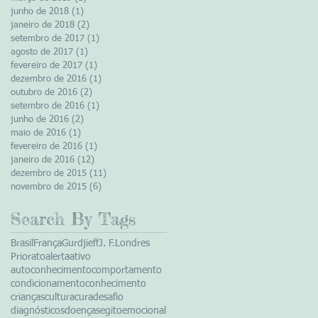
junho de 2018
(1)
1 post
janeiro de 2018
(2)
2 posts
setembro de 2017
(1)
1 post
agosto de 2017
(1)
1 post
fevereiro de 2017
(1)
1 post
dezembro de 2016
(1)
1 post
outubro de 2016
(2)
2 posts
setembro de 2016
(1)
1 post
junho de 2016
(2)
2 posts
maio de 2016
(1)
1 post
fevereiro de 2016
(1)
1 post
janeiro de 2016
(12)
12 posts
dezembro de 2015
(11)
11 posts
novembro de 2015
(6)
6 posts
Search By Tags
Brasil
França
Gurdjieff
J. F.
Londres
Priorato
alerta
ativo
autoconhecimento
comportamento
condicionamento
conhecimento
crianças
cultura
cura
desafio
diagnósticos
doenças
egito
emocional