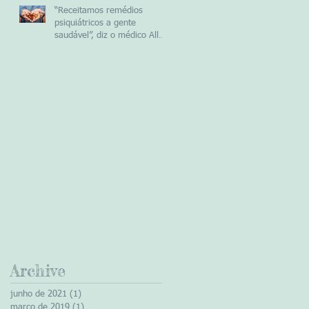
“Receitamos remédios
psiquiátricos a gente
saudável”, diz o médico Allen
Frances
Archive
junho de 2021
(1)
1 post
março de 2019
(1)
1 post