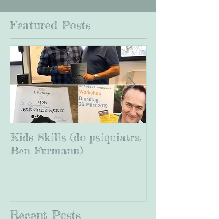
Featured Posts
Kids Skills (do psiquiatra
Viagem à Nor
Ben Furmann)
lançamento do
are the Cure II
Recent Posts