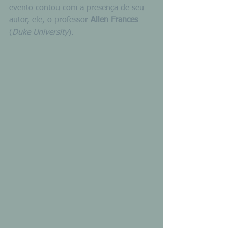
evento contou com a presença de seu 
autor, ele, o professor 
Allen Frances
(
Duke University
).