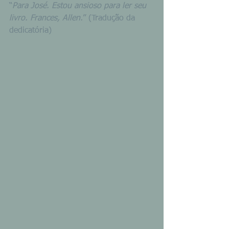
“
Para José. Estou ansioso para ler seu 
livro. Frances, Allen.
” (Tradução da 
dedicatória)