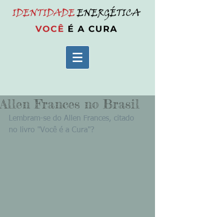
Allen Frances no Brasil
Lembram-se do Allen Frances, citado 
no livro "Você é a Cura"?