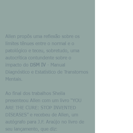
Allen propôs uma reflexão sobre os 
limites tênues entre o normal e o 
patológico e teceu, sobretudo, uma 
autocrítica contundente sobre o 
impacto do 
DSM IV
 - Manual 
Diagnóstico e Estatístico de Transtornos 
Mentais.
Ao final dos trabalhos Sheila 
presenteou Allen com um livro “YOU 
ARE THE CURE: STOP INVENTED 
DISEASES” e recebeu de Allen, um 
autógrafo para J.F. Araújo no livro de 
seu lançamento, que diz: 