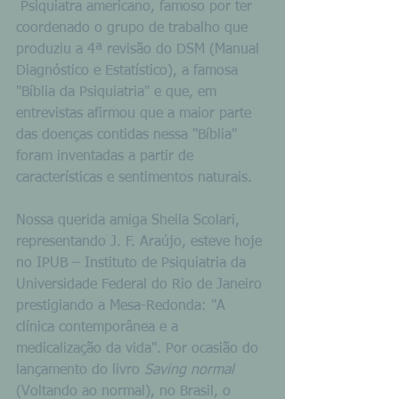
 Psiquiatra americano, famoso por ter 
coordenado o grupo de trabalho que 
produziu a 4ª revisão do DSM (Manual 
Diagnóstico e Estatístico), a famosa 
"Bíblia da Psiquiatria" e que, em 
entrevistas afirmou que a maior parte 
das doenças contidas nessa "Bíblia" 
foram inventadas a partir de 
características e sentimentos naturais.
Nossa querida amiga Sheila Scolari, 
representando J. F. Araújo, esteve hoje 
no IPUB – Instituto de Psiquiatria da 
Universidade Federal do Rio de Janeiro 
prestigiando a Mesa-Redonda: "A 
clínica contemporânea e a 
medicalização da vida". Por ocasião do 
lançamento do livro 
Saving normal
(Voltando ao normal), no Brasil, o 